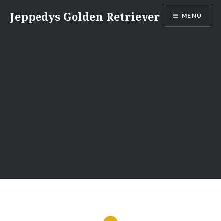
Direkt
Jeppedys Golden Retriever
MENÜ
zum
Inhalt