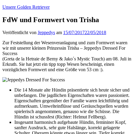
Unsere Golden Retriever
FdW und Formwert von Trisha
Veröffentlicht von
Jeppedys
am
15/07/2017
22/05/2018
Zur Feststellung der Wesenveranlagung und zum Formwert waren
wir mit unserer kleinen Prinzessin Trisha – Jeppedys Dressed For
Success
(Greta de la Hetraie de Berny & Jako´s Mystic Touch) am 08. Juli in
Erkrath. Sie hat jetzt ein tipp topp Wesen bescheinigt, einen
vorzüglichen Formwert und eine Größe von 53 cm :).
Die 14 Monate alte Hündin präsentierte sich heute sicher und
unbefangen. Die jagdlichen Eigenschaften waren passioniert.
Eigenschaften gegenüber der Familie waren leichtführig und
aufmerksam. Umwelteinflüsse und Geräuschquellen wurden
spielerisch angenommen, genauso wie die Schüsse. Die
Hündin ist schussfest (Richter: Helmut Fellberg).
Insgesamt harmonisch aufgebaute Hündin, femininer Kopf,
sanfter Ausdruck, sehr gute Halslänge, korrekt gelagerte
Schulter, Oberarm könnte etwas länger sein. Tiefer korrekt