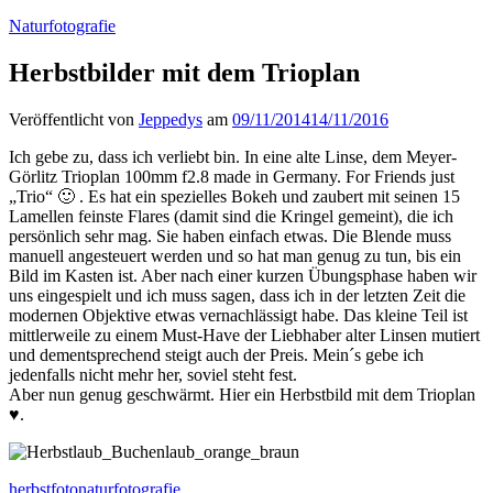
Naturfotografie
Herbstbilder mit dem Trioplan
Veröffentlicht von
Jeppedys
am
09/11/2014
14/11/2016
Ich gebe zu, dass ich verliebt bin. In eine alte Linse, dem Meyer-
Görlitz Trioplan 100mm f2.8 made in Germany. For Friends just
„Trio“ 🙂 . Es hat ein spezielles Bokeh und zaubert mit seinen 15
Lamellen feinste Flares (damit sind die Kringel gemeint), die ich
persönlich sehr mag. Sie haben einfach etwas. Die Blende muss
manuell angesteuert werden und so hat man genug zu tun, bis ein
Bild im Kasten ist. Aber nach einer kurzen Übungsphase haben wir
uns eingespielt und ich muss sagen, dass ich in der letzten Zeit die
modernen Objektive etwas vernachlässigt habe. Das kleine Teil ist
mittlerweile zu einem Must-Have der Liebhaber alter Linsen mutiert
und dementsprechend steigt auch der Preis. Mein´s gebe ich
jedenfalls nicht mehr her, soviel steht fest.
Aber nun genug geschwärmt. Hier ein Herbstbild mit dem Trioplan
♥.
herbstfoto
naturfotografie