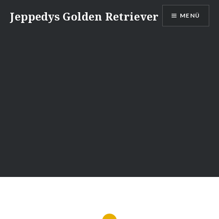
Direkt
Jeppedys Golden Retriever
MENÜ
zum
Inhalt