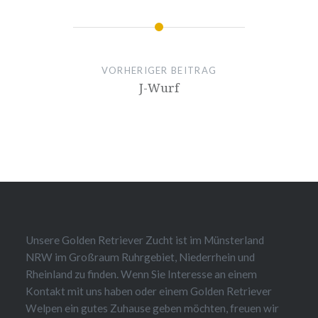
VORHERIGER BEITRAG
J-Wurf
Unsere Golden Retriever Zucht ist im Münsterland
NRW im Großraum Ruhrgebiet, Niederrhein und
Rheinland zu finden. Wenn Sie Interesse an einem
Kontakt mit uns haben oder einem Golden Retriever
Welpen ein gutes Zuhause geben möchten, freuen wir