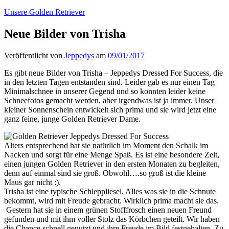
Unsere Golden Retriever
Neue Bilder von Trisha
Veröffentlicht von
Jeppedys
am
09/01/2017
Es gibt neue Bilder von Trisha – Jeppedys Dressed For Success, die
in den letzten Tagen entstanden sind. Leider gab es nur einen Tag
Minimalschnee in unserer Gegend und so konnten leider keine
Schneefotos gemacht werden, aber irgendwas ist ja immer. Unser
kleiner Sonnenschein entwickelt sich prima und sie wird jetzt eine
ganz feine, junge Golden Retriever Dame.
Alters entsprechend hat sie natürlich im Moment den Schalk im
Nacken und sorgt für eine Menge Spaß. Es ist eine besondere Zeit,
einen jungen Golden Retriever in den ersten Monaten zu begleiten,
denn auf einmal sind sie groß. Obwohl….so groß ist die kleine
Maus gar nicht :).
Trisha ist eine typische Schleppliesel. Alles was sie in die Schnute
bekommt, wird mit Freude gebracht. Wirklich prima macht sie das.
Gestern hat sie in einem grünen Stofffrosch einen neuen Freund
gefunden und mit ihm voller Stolz das Körbchen geteilt. Wir haben
die Chance schnell genutzt und ihre Freude im Bild festgehalten. Zu