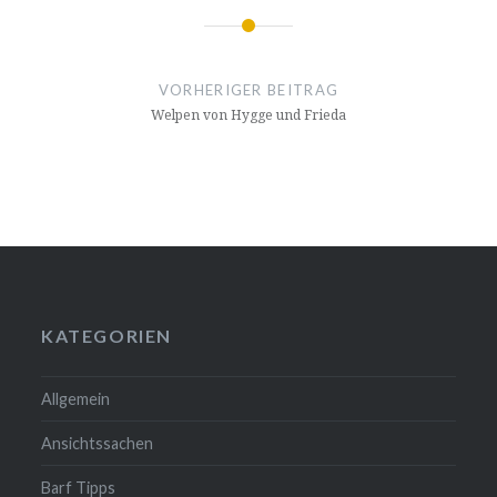
Beitrags-
Navigation
VORHERIGER BEITRAG
Welpen von Hygge und Frieda
KATEGORIEN
Allgemein
Ansichtssachen
Barf Tipps