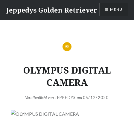
Direkt
Jeppedys Golden Retriever
MENÜ
zum
Inhalt
OLYMPUS DIGITAL
CAMERA
Veröffentlicht von
JEPPEDYS
am
05/12/2020