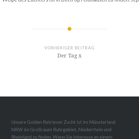
VORHERIGER BEITRAG
Der Tag x
Unsere Golden Retriever Zucht ist im Münsterland
NRW im Großraum Ruhrgebiet, Niederrhein und
Rheinland zu finden. Wenn Sie Interesse an einem